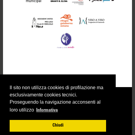
Il sito non utilizza cookies di profilazione ma
LIVE EXPERIENCE
•
MUSICA
•
ARTE
•
VIDEO
•
FOTOGRAFIA
esclusivamente cookies tecnici.
Jazz Visions ©2026
info@jazzvisions.it
/
Proseguendo la navigazione acconsenti al
Ass. Class & Jazz - p.iva 03790500049 - c.f. 94048430048
Via dei Mille, 6 - Pinerolo, Piemonte, 10064
loro utilizzo
Informativa
Informativa privacy
Ass. Class & Jazz
Ass. Cenacolo M.Ginotta
Chiudi