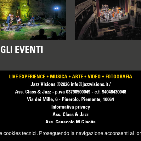
GLI EVENTI
LIVE EXPERIENCE
•
MUSICA
•
ARTE
•
VIDEO
•
FOTOGRAFIA
Jazz Visions ©2026
info@jazzvisions.it
/
Ass. Class & Jazz - p.iva 03790500049 - c.f. 94048430048
Via dei Mille, 6 - Pinerolo, Piemonte, 10064
Informativa privacy
Ass. Class & Jazz
Ass. Cenacolo M.Ginotta
te cookies tecnici. Proseguendo la navigazione acconsenti al lor
Web Design
Bosio.Associati